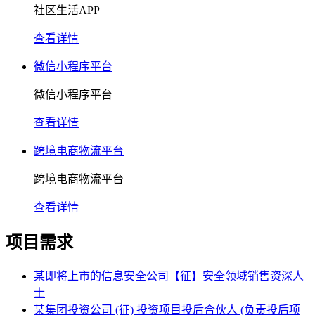
社区生活APP
查看详情
微信小程序平台
微信小程序平台
查看详情
跨境电商物流平台
跨境电商物流平台
查看详情
项目需求
某即将上市的信息安全公司【征】安全领域销售资深人
士
某集团投资公司 (征) 投资项目投后合伙人 (负责投后项