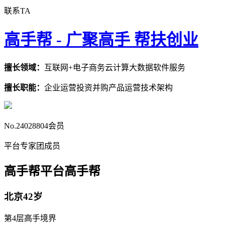
联系TA
高手帮 -
广聚高手 帮扶创业
擅长领域：
互联网+
电子商务
云计算大数据
软件服务
擅长职能：
企业运营
投资并购
产品运营
技术架构
No.24028804会员
平台专家团成员
高手帮平台
高手帮
北京42岁
第4层高手境界