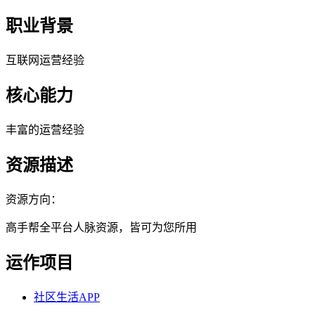
职业背景
互联网运营经验
核心能力
丰富的运营经验
资源描述
资源方向：
高手帮全平台人脉资源，皆可为您所用
运作项目
社区生活APP