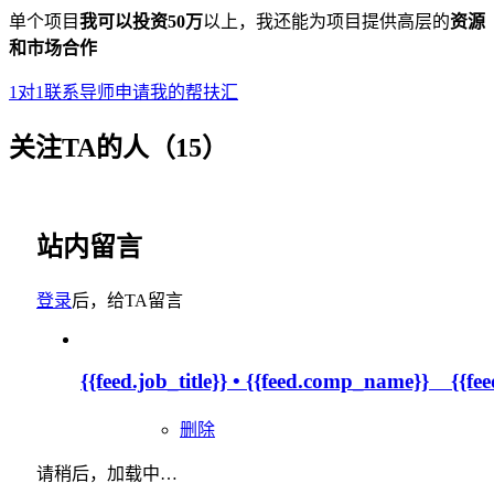
单个项目
我可以投资50万
以上，我还能为项目提供高层的
资源
和市场合作
1对1联系导师
申请我的帮扶汇
关注TA的人（15）
站内留言
登录
后，给TA留言
{{feed.job_title}} • {{feed.comp_name}} {{fe
删除
请稍后，加载中…