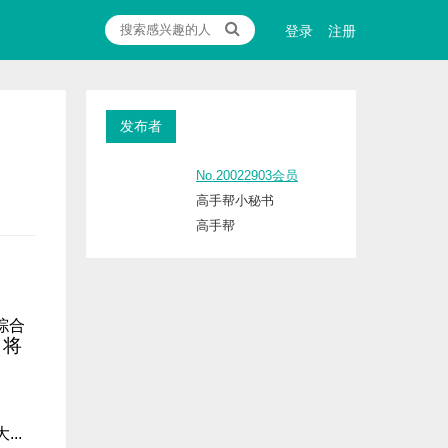
登录
注册
发布者
No.20022903会员
高手帮小秘书
高手帮
综合
，将
..