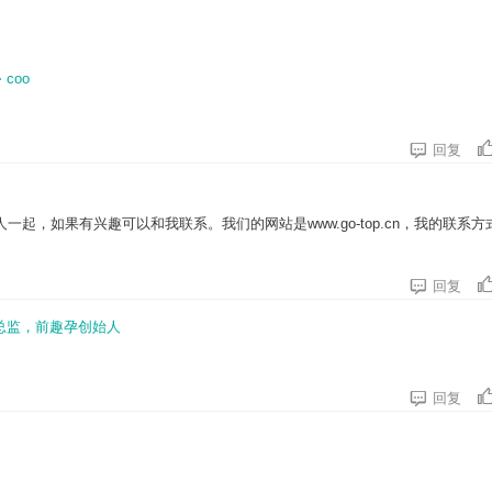
⋅
coo

回复
起，如果有兴趣可以和我联系。我们的网站是www.go-top.cn，我的联系方

回复
0总监，前趣孕创始人

回复