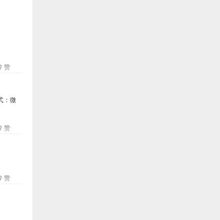
赞
式：微
赞
赞