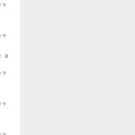
赞
赞
2、这
赞
赞
赞