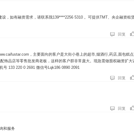
如有融资需求，请联系我139****2256 5310 。可提供TMT、央企融资租

回复
ww.caifustar.com，主要面向的客户是大街小巷上的超市,烟酒行,药店,面包糕
店,汽配饰品店等零售批发商老板，这样的客户群非常庞大。现急需做股权融资扩大
20 0 2691 微信号Lqk186 0890 2091

回复

回复
咨询和服务