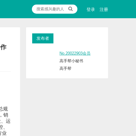
登录
注册
发布者
合作
No.20022903会员
高手帮小秘书
高手帮
总规
，销
设、运
控、
行业