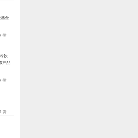
赁基金
赞
点冷饮
该产品
赞
赞