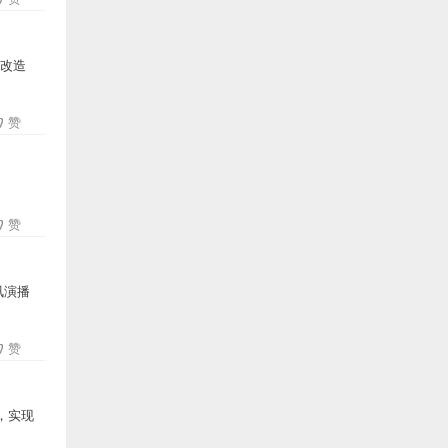
级改造
赞
赞
讯演播
赞
，实现